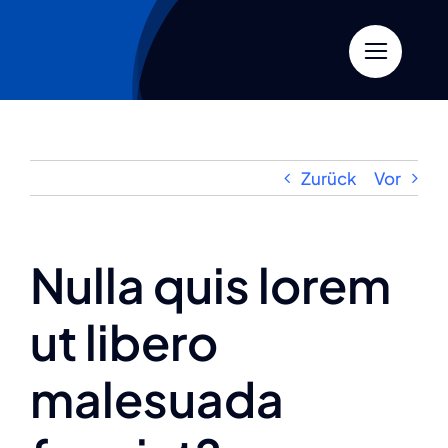
Zum
Inhalt
springen
Zurück
Vor
Nulla quis lorem
ut libero
malesuada