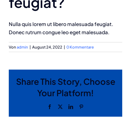
feugiat?
Nulla quis lorem ut libero malesuada feugiat.
Donec rutrum congue leo eget malesuada.
Von
admin
|
August 24, 2022
|
0 Kommentare
Share This Story, Choose
Your Platform!
Facebook
X
LinkedIn
Pinterest