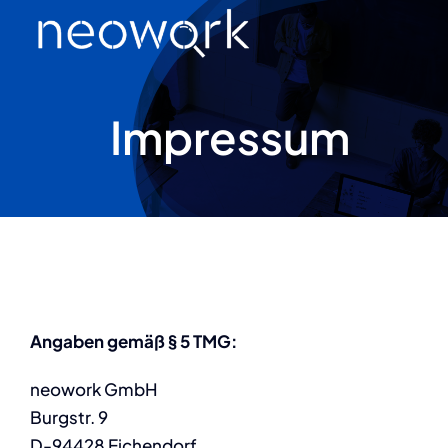
Zum
Inhalt
springen
Impressum
Angaben gemäß § 5 TMG:
neowork GmbH
Burgstr. 9
D-94428 Eichendorf