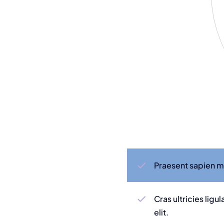
Praesent sapien ma
Cras ultricies lig
elit.