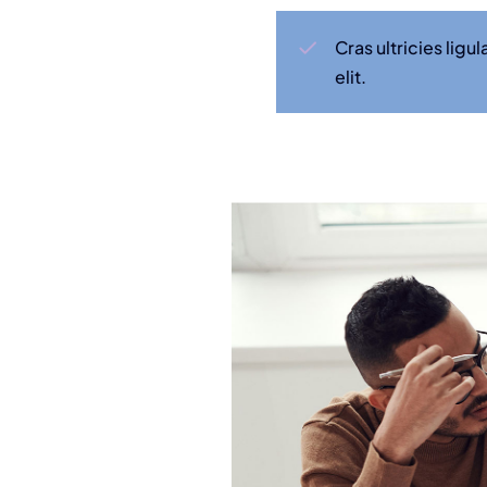
Cras ultricies lig
elit.