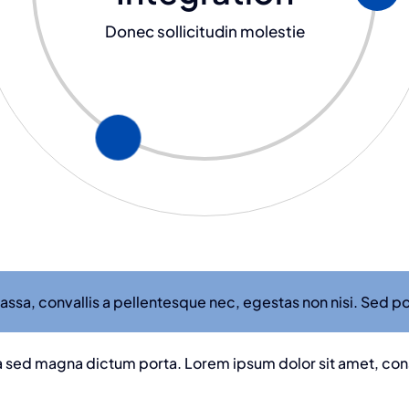
Donec sollicitudin molestie
ssa, convallis a pellentesque nec, egestas non nisi. Sed por
ula sed magna dictum porta. Lorem ipsum dolor sit amet, co