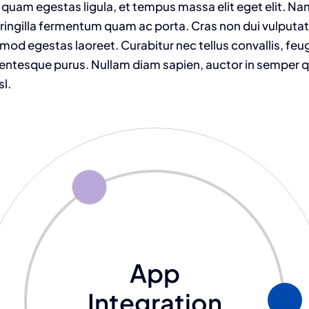
 quam egestas ligula, et tempus massa elit eget elit. N
fringilla fermentum quam ac porta. Cras non dui vulputat
od egestas laoreet. Curabitur nec tellus convallis, feugia
llentesque purus. Nullam diam sapien, auctor in semper qu
sl.
App
Integration