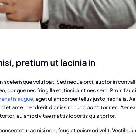
isi, pretium ut lacinia in
am scelerisque volutpat. Sed neque orci, auctor in convall
n, congue nec fringilla et, tincidunt nec sem. Proin fauc
enenatis augue
, eget ullamcorper tellus justo nec felis. Ae
t ante, hendrerit dignissim nunc porttitor nec. Aenean 
tortor, euismod vitae mattis lobortis quis tortor.
onsectetur ac nisi non, feugiat euismod velit. Vestibulu