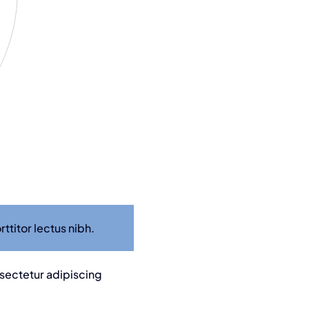
ttitor lectus nibh.
nsectetur adipiscing