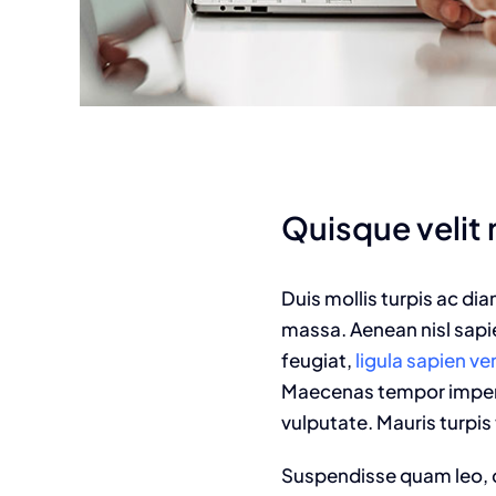
Quisque velit n
Duis mollis turpis ac di
massa. Aenean nisl sapie
feugiat,
ligula sapien v
Maecenas tempor imperdie
vulputate. Mauris turpis 
Suspendisse quam leo, c